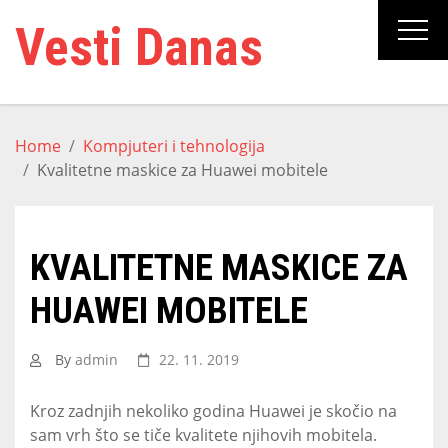
Skip
Vesti Danas
to
content
Home
Kompjuteri i tehnologija
Kvalitetne maskice za Huawei mobitele
KVALITETNE MASKICE ZA
HUAWEI MOBITELE
By
admin
22. 11. 2019
Kroz zadnjih nekoliko godina Huawei je skočio na
sam vrh što se tiče kvalitete njihovih mobitela.