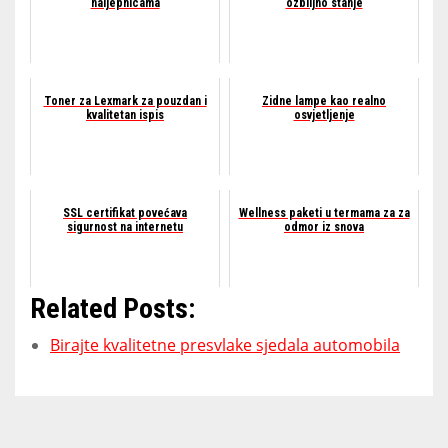
naljepnicama
ozbiljno stanje
Toner za Lexmark za pouzdan i
Zidne lampe kao realno
kvalitetan ispis
osvjetljenje
SSL certifikat povećava
Wellness paketi u termama za za
sigurnost na internetu
odmor iz snova
Related Posts:
Birajte kvalitetne presvlake sjedala automobila