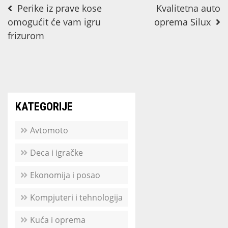
Navigacija
Perike iz prave kose
Kvalitetna auto
omogućit će vam igru
oprema Silux
objava
frizurom
KATEGORIJE
Avtomoto
Deca i igračke
Ekonomija i posao
Kompjuteri i tehnologija
Kuća i oprema