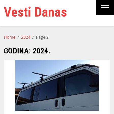
Skip
Vesti Danas
to
content
Home
2024
Page 2
GODINA:
2024.